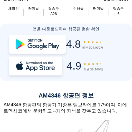
체크인
터미널
탑승구
수하물
터미널
탑승구
--
--
A26
--
--
6
앱을 다운로드하여 항공편 현황 확인
4.8
★
★
★
★
★
리뷰 504,000개
4.9
★
★
★
★
★
리뷰 36,200개
AM4346 항공편 정보
AM4346 항공편의 항공기 기종은 엠브라에르 175이며, 아에
로멕시코에서 운항하고 --개의 좌석을 갖추고 있습니다.