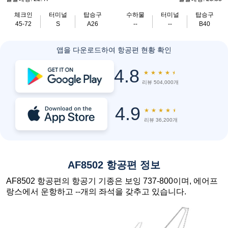
체크인
터미널
탑승구
수하물
터미널
탑승구
45-72
S
A26
--
--
B40
앱을 다운로드하여 항공편 현황 확인
4.8
★
★
★
★
★
리뷰 504,000개
4.9
★
★
★
★
★
리뷰 36,200개
AF8502 항공편 정보
AF8502 항공편의 항공기 기종은 보잉 737-800이며, 에어프
랑스에서 운항하고 --개의 좌석을 갖추고 있습니다.