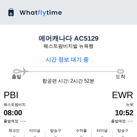
에어캐나다 AC5129
웨스트팜비치발 뉴욕행
시간 정보 대기 중
출발
도착
항공편 시간: 2시간 52분
PBI
EWR
웨스트팜비치
뉴욕
08:00
10:52
출발예정: --:--
출발예정: --:--
체크인
터미널
탑승구
수하물
터미널
탑승구
--
--
--
--
--
--