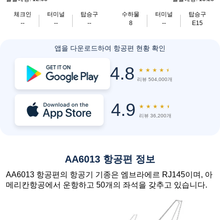
체크인
터미널
탑승구
수하물
터미널
탑승구
--
--
--
8
--
E15
앱을 다운로드하여 항공편 현황 확인
4.8
★
★
★
★
★
리뷰 504,000개
4.9
★
★
★
★
★
리뷰 36,200개
AA6013 항공편 정보
AA6013 항공편의 항공기 기종은 엠브라에르 RJ145이며, 아
메리칸항공에서 운항하고 50개의 좌석을 갖추고 있습니다.