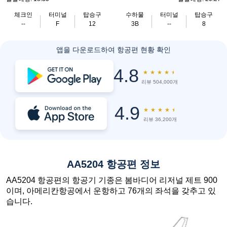
체크인
터미널
탑승구
수하물
터미널
탑승구
--
F
12
3B
--
8
앱을 다운로드하여 항공편 현황 확인
4.8
★
★
★
★
★
리뷰 504,000개
4.9
★
★
★
★
★
리뷰 36,200개
AA5204 항공편 정보
AA5204 항공편의 항공기 기종은 봄바디어 리저널 제트 900
이며, 아메리칸항공에서 운항하고 76개의 좌석을 갖추고 있
습니다.