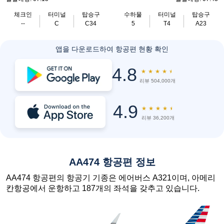
체크인
터미널
탑승구
수하물
터미널
탑승구
--
C
C34
5
T4
A23
앱을 다운로드하여 항공편 현황 확인
4.8
★
★
★
★
★
리뷰 504,000개
4.9
★
★
★
★
★
리뷰 36,200개
AA474 항공편 정보
AA474 항공편의 항공기 기종은 에어버스 A321이며, 아메리
칸항공에서 운항하고 187개의 좌석을 갖추고 있습니다.