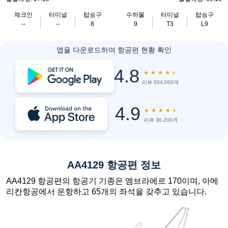
체크인
터미널
탑승구
수하물
터미널
탑승구
--
--
8
9
T3
L9
앱을 다운로드하여 항공편 현황 확인
4.8
★
★
★
★
★
리뷰 504,000개
4.9
★
★
★
★
★
리뷰 36,200개
AA4129 항공편 정보
AA4129 항공편의 항공기 기종은 엠브라에르 170이며, 아메
리칸항공에서 운항하고 65개의 좌석을 갖추고 있습니다.