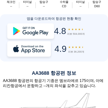
체크인
터미널
탑승구
수하물
터미널
탑승구
--
--
--
CD
--
D60
앱을 다운로드하여 항공편 현황 확인
4.8
★
★
★
★
★
리뷰 504,000개
4.9
★
★
★
★
★
리뷰 36,200개
AA3688 항공편 정보
AA3688 항공편의 항공기 기종은 엠브라에르 175이며, 아메
리칸항공에서 운항하고 --개의 좌석을 갖추고 있습니다.