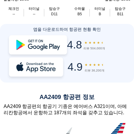
체크인
터미널
탑승구
수하물
터미널
탑승구
--
--
D11
B5
B
B11
앱을 다운로드하여 항공편 현황 확인
4.8
★
★
★
★
★
리뷰 504,000개
4.9
★
★
★
★
★
리뷰 36,200개
AA2409 항공편 정보
AA2409 항공편의 항공기 기종은 에어버스 A321이며, 아메
리칸항공에서 운항하고 187개의 좌석을 갖추고 있습니다.