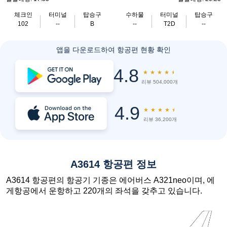
체크인
터미널
탑승구
수하물
터미널
탑승구
102
--
B
--
T2D
--
앱을 다운로드하여 항공편 현황 확인
4.8
★
★
★
★
★
리뷰 504,000개
4.9
★
★
★
★
★
리뷰 36,200개
A3614 항공편 정보
A3614 항공편의 항공기 기종은 에어버스 A321neo이며, 에
게항공에서 운항하고 220개의 좌석을 갖추고 있습니다.