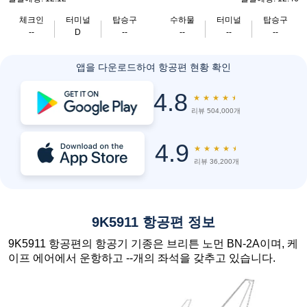
체크인
터미널
탑승구
수하물
터미널
탑승구
--
D
--
--
--
--
앱을 다운로드하여 항공편 현황 확인
4.8
★
★
★
★
★
리뷰 504,000개
4.9
★
★
★
★
★
리뷰 36,200개
9K5911 항공편 정보
9K5911 항공편의 항공기 기종은 브리튼 노먼 BN-2A이며, 케
이프 에어에서 운항하고 --개의 좌석을 갖추고 있습니다.