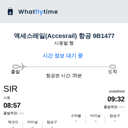
액세스레일(Accesrail) 항공 9B1477
시옹발 행
시간 정보 대기 중
출발
도착
항공편 시간: 35분
SIR
undefined
09:32
시옹
08:57
출발예정: --:--
출발예정: --:--
수하물
터미널
탑승구
--
--
--
체크인
터미널
탑승구
--
--
--