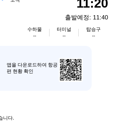
11:20
출발예정: 11:40
수하물
터미널
탑승구
--
--
--
앱을 다운로드하여 항공
편 현황 확인
습니다.