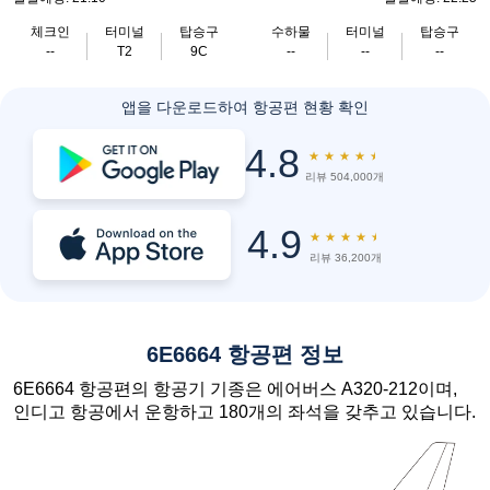
체크인
터미널
탑승구
수하물
터미널
탑승구
--
T2
9C
--
--
--
앱을 다운로드하여 항공편 현황 확인
4.8
★
★
★
★
★
리뷰 504,000개
4.9
★
★
★
★
★
리뷰 36,200개
6E6664 항공편 정보
6E6664 항공편의 항공기 기종은 에어버스 A320-212이며,
인디고 항공에서 운항하고 180개의 좌석을 갖추고 있습니다.