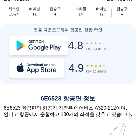
체크인
터미널
탑승구
수하물
터미널
탑승구
15-24
T1
4
14
T2
--
앱을 다운로드하여 항공편 현황 확인
4.8
★
★
★
★
★
리뷰 504,000개
4.9
★
★
★
★
★
리뷰 36,200개
6E6523 항공편 정보
6E6523 항공편의 항공기 기종은 에어버스 A320-212이며,
인디고 항공에서 운항하고 180개의 좌석을 갖추고 있습니다.