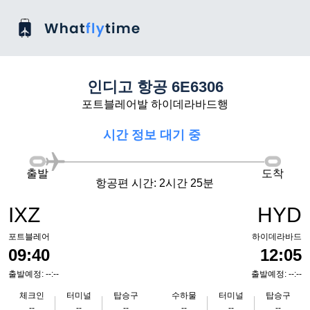
인디고 항공 6E6306
포트블레어발 하이데라바드행
시간 정보 대기 중
출발
도착
항공편 시간: 2시간 25분
IXZ
HYD
포트블레어
하이데라바드
09:40
12:05
출발예정: --:--
출발예정: --:--
체크인
터미널
탑승구
수하물
터미널
탑승구
--
--
--
--
--
--